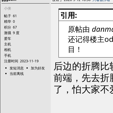
小侠
引用:
帖子
61
精华
0
原帖由
danm
积分
67
激骚
9 度
还记得楼主od
爱车
主机
目！
相机
手机
注册时间
2023-11-19
后边的折腾比
发短消息
加为好友
前端，先去折
当前离线
了，怕大家不