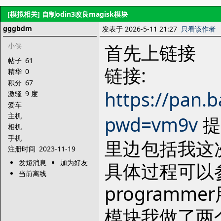
[模拟相关]
自制odin3改良magisk模块
gggbdm
发表于 2026-5-11 21:27
只看该作者
首先上链接
小侠
帖子
61
链接:
精华
0
积分
67
https://pan.
激骚
9 度
爱车
主机
pwd=vm9v
提
相机
手机
里边包括我这次折
注册时间
2023-11-19
发短消息
加为好友
具体过程可以参
当前离线
programm
模块我做了两个