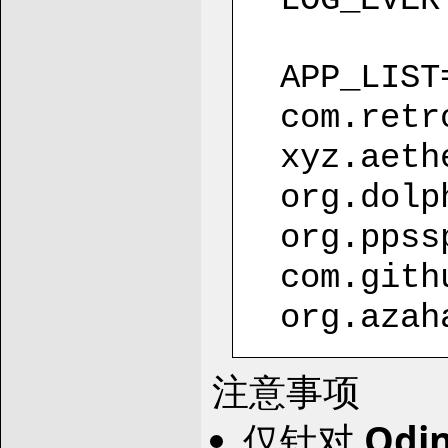
LOG_EVER
APP_LIST
com.retr
xyz.aeth
org.dolp
org.ppss
com.gith
org.azah
注意事项
仅针对
Odi