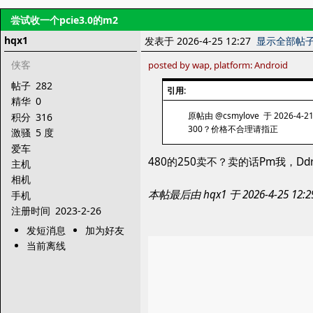
尝试收一个pcie3.0的m2
hqx1
发表于 2026-4-25 12:27
显示全部帖
侠客
posted by wap, platform: Android
帖子
282
引用:
精华
0
原帖由 @csmylove 于 2026-4-21
积分
316
300？价格不合理请指正
激骚
5 度
爱车
480的250卖不？卖的话Pm我，Ddr4
主机
相机
本帖最后由 hqx1 于 2026-4-25 1
手机
注册时间
2023-2-26
发短消息
加为好友
当前离线