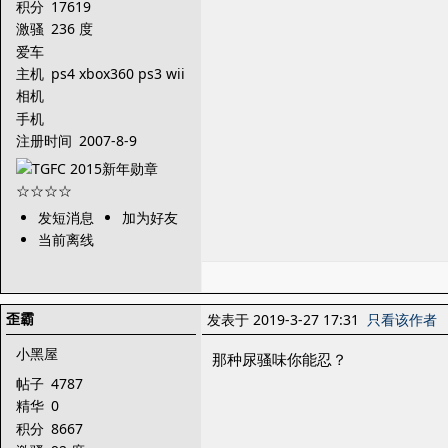
积分
17619
激骚
236 度
爱车
主机
ps4 xbox360 ps3 wii
ps2 gba sds psv
相机
手机
注册时间
2007-8-9
发短消息
加为好友
当前离线
歪霸
发表于 2019-3-27 17:31
只看该作者
小黑屋
那种尿骚味你能忍？
帖子
4787
精华
0
积分
8667