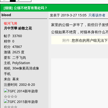
[猫猫]
公猫不绝育有害处吗？
blood
发表于 2019-3-27 15:05
只看该作者
银河飞将
家里的公猫一岁半了，前些日子发
月中芳華 紛散之花
公猫如果不绝育，对猫本身有什么
帖子
33760
附件:
您所在的用户组无法下
精华
0
积分
47867
激骚
2625 度
爱车
二手飞鸽
主机
PolyStation
相机
30w像素高清成像
手机
来自
幕末
注册时间
2002-8-20