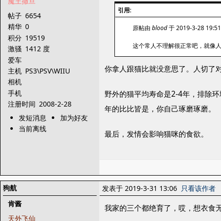
魔王撒旦
引用:
帖子
6654
精华
0
原帖由
blood
于 2019-3-28 19:
积分
19519
这个常人不理解很正常吧，就像
激骚
1412 度
爱车
你拿人跟猫比就没意思了。人切了
主机
PS3\PSV\WIIU
相机
手机
野外的猫平均寿命是2-4年，排除
注册时间
2008-2-28
年的比比皆是，你自己琢磨琢磨。
发短消息
加为好友
当前离线
最后，发情会影响猫咪的食欲。
狗航
发表于 2019-3-31 13:06
只看该作者
肯酱
我家的三个都绝育了，哎，想衣食无
天外飞仙