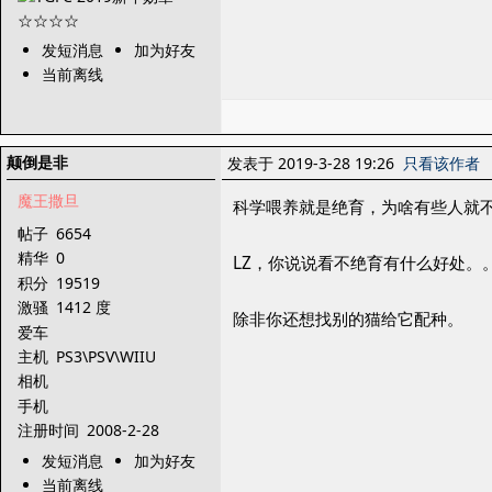
发短消息
加为好友
当前离线
颠倒是非
发表于 2019-3-28 19:26
只看该作者
魔王撒旦
科学喂养就是绝育，为啥有些人就
帖子
6654
精华
0
LZ，你说说看不绝育有什么好处。
积分
19519
激骚
1412 度
除非你还想找别的猫给它配种。
爱车
主机
PS3\PSV\WIIU
相机
手机
注册时间
2008-2-28
发短消息
加为好友
当前离线