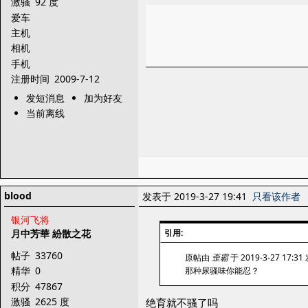
激骚
92 度
爱车
主机
相机
手机
注册时间
2009-7-12
发短消息
加为好友
当前离线
blood
发表于 2019-3-27 19:41
只看该作者
银河飞将
月中芳華 紛散之花
引用:
帖子
33760
原帖由
歪霸
于 2019-3-27 17:3
精华
0
那种尿骚味你能忍？
积分
47867
激骚
2625 度
绝育就不骚了吗