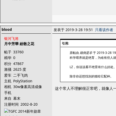
blood
发表于 2019-3-28 19:51
只看该作者
银河飞将
月中芳華 紛散之花
引用:
帖子
33760
原帖由
颠倒是非
于 2019-3-28 1
精华
0
科学喂养就是绝育，为啥有些人
积分
47867
LZ，你说说看不绝育有什么好处
激骚
2625 度
爱车
二手飞鸽
除非你还想找别的猫给它配种。
主机
PolyStation
相机
30w像素高清成像
这个常人不理解很正常吧，就像人
手机
来自
幕末
注册时间
2002-8-20