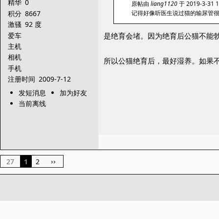
精华
0
原帖由
liang1120
于 2019-3-31 
积分
8667
记得好像听医生说过猫的输尿管
激骚
92 度
爱车
是绝育会堵。因为绝育后公猫不能
主机
相机
所以公猫绝育后，最好湿养。如果
手机
注册时间
2009-7-12
发短消息
加为好友
当前离线
27
1
2
››