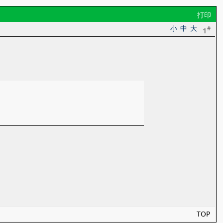
打印
小
中
大
#
1
TOP