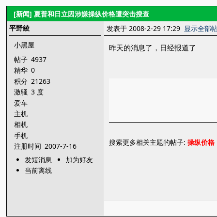
[新闻]
夏普和日立因涉嫌操纵价格遭突击搜查
平野綾
发表于 2008-2-29 17:29
显示全部
小黑屋
昨天的消息了，日经报道了
帖子
4937
精华
0
积分
21263
激骚
3 度
爱车
主机
相机
手机
搜索更多相关主题的帖子:
操纵价格
注册时间
2007-7-16
发短消息
加为好友
当前离线