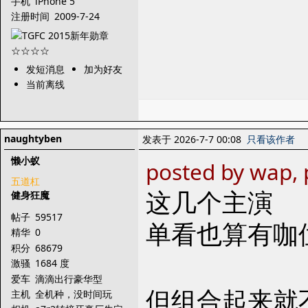
手机
iPhone 5
注册时间
2009-7-24
发短消息
加为好友
当前离线
naughtyben
发表于 2026-7-7 00:08
只看该作者
懒小蚁
posted by wap, 
五道杠
这几个主演
健身狂魔
帖子
59517
单看也算有咖
精华
0
积分
68679
激骚
1684 度
爱车
滴滴出行豪华型
但组合起来就
主机
全机种，没时间玩