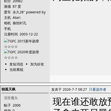
积分
20982
激骚
87 度
爱车
永久28" powered by
V8
主机
Atari
相机
偷拍针孔
手机
注册时间
2003-12-22
发短消息
加为好友
当前离线
独孤天枫
发表于 2026-7-7 08:27
只看该作者
现在谁还敢放
混世魔头
帖子
2006
精华
0