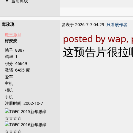
当前离线
毒玫瑰
发表于 2026-7-7 04:29
只看该作者
魔王撒旦
posted by wap, 
好麦麦
这预告片很拉
帖子
8887
精华
1
积分
46649
激骚
6495 度
爱车
主机
相机
手机
注册时间
2002-10-7