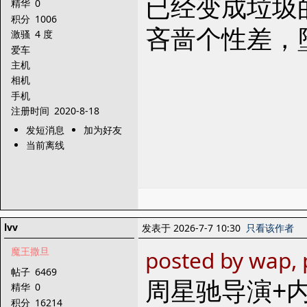
已经变成垃圾
精华
0
积分
1006
吝啬个性差，
激骚
4 度
爱车
主机
相机
手机
注册时间
2020-8-18
发短消息
加为好友
当前离线
lvv
发表于 2026-7-7 10:30
只看该作者
魔王撒旦
posted by wap, 
帖子
6469
周星驰导演+
精华
0
积分
16214