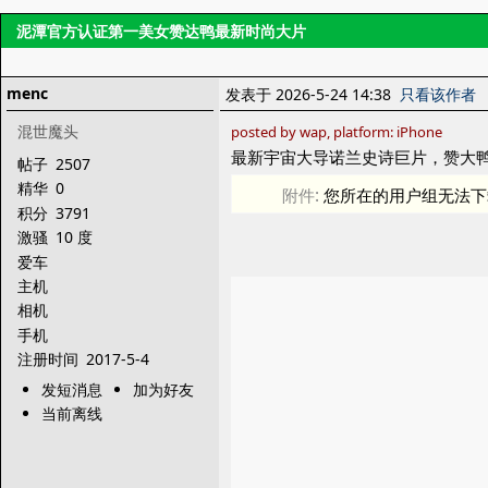
泥潭官方认证第一美女赞达鸭最新时尚大片
menc
发表于 2026-5-24 14:38
只看该作者
混世魔头
posted by wap, platform: iPhone
最新宇宙大导诺兰史诗巨片，赞大鸭
帖子
2507
精华
0
附件:
您所在的用户组无法下
积分
3791
激骚
10 度
爱车
主机
相机
手机
注册时间
2017-5-4
发短消息
加为好友
当前离线