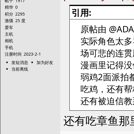
帖子
1917
精华
0
引用:
积分
2295
激骚
25 度
原帖由 @ADA1 
爱车
主机
实际角色太多
相机
手机
场可悲的连贯
注册时间
2023-2-1
漫画里记得没
发短消息
加为好友
当前离线
弱鸡2面派拍
吃鸡，还有帮
还有被迫信教
还有吃章鱼那