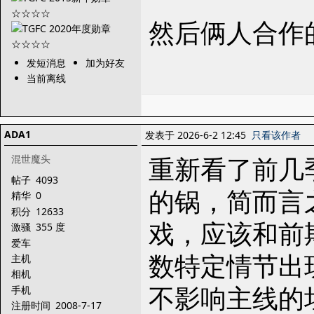
然后俩人合作
发短消息
加为好友
当前离线
ADA1
发表于 2026-6-2 12:45
只看该作者
重新看了前几
混世魔头
帖子
4093
的锅，简而言
精华
0
积分
12633
戏，应该和前
激骚
355 度
爱车
数特定情节出
主机
相机
不影响主线的
手机
注册时间
2008-7-17