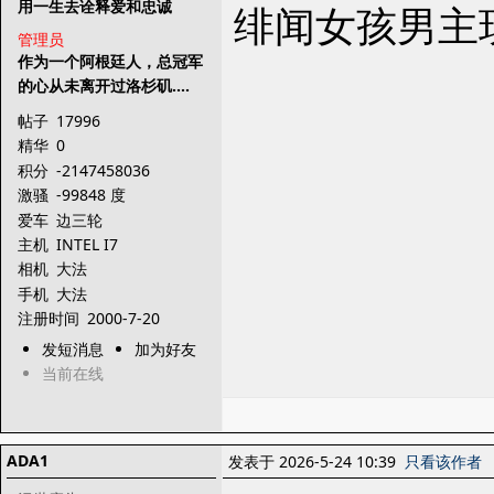
用一生去诠释爱和忠诚
绯闻女孩男主
管理员
作为一个阿根廷人，总冠军
的心从未离开过洛杉矶....
帖子
17996
精华
0
积分
-2147458036
激骚
-99848 度
爱车
边三轮
主机
INTEL I7
相机
大法
手机
大法
注册时间
2000-7-20
发短消息
加为好友
当前在线
ADA1
发表于 2026-5-24 10:39
只看该作者