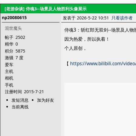
[老游杂谈]
侍魂3--场景及人物胜利头像展示
np20080615
发表于 2026-5-22 10:51
只看该作者
混世魔头
侍魂3：斩红郎无双剑--场景及人物
帖子
2502
因为热爱，所以执着！
精华
0
个人原创，
积分
5875
激骚
7 度
【
https://www.bilibili.com/vide
爱车
主机
相机
手机
注册时间
2015-7-21
发短消息
加为好友
当前离线