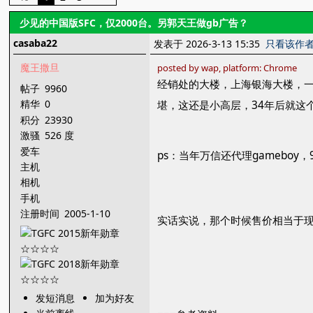
少见的中国版SFC，仅2000台。另郭天王做gb广告？
casaba22
发表于 2026-3-13 15:35
只看该作
魔王撒旦
posted by wap, platform: Chrome
经销处的大楼，上海银海大楼，一
帖子
9960
精华
0
堪，这还是小高层，34年后就这
积分
23930
激骚
526 度
爱车
ps：当年万信还代理gameboy，97年
主机
相机
手机
注册时间
2005-1-10
实话实说，那个时候售价相当于现
发短消息
加为好友