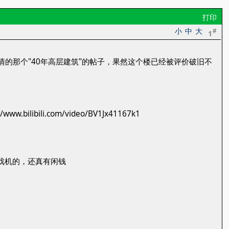
打印
小
中
大
#
1
情的那个"40年高层建筑"的帖子，果然这个楼已经被评价破旧不
bili.com/video/BV1Jx41167k1
游戏机的，还真有闲钱