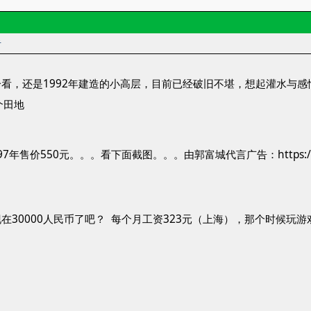
者
看，还是1992年建造的小高层，目前已经破旧不堪，想起灌水与感
个田地
售价550元。。。看下面截图。。。由郭富城代言广告：https://www.bili
在30000人民币了吧？ 每个月工资323元（上海），那个时候玩