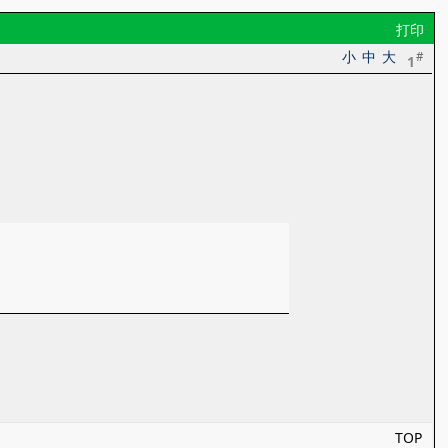
打印
小
中
大
#
1
TOP