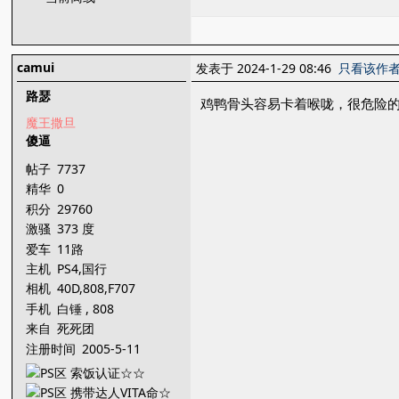
camui
发表于 2024-1-29 08:46
只看该作
路瑟
鸡鸭骨头容易卡着喉咙，很危险
魔王撒旦
傻逼
帖子
7737
精华
0
积分
29760
激骚
373 度
爱车
11路
主机
PS4,国行
X1,PSV,3DS,XBOX36
相机
40D,808,F707
0,PS3,PS2,PSONE,PS
手机
白锤 , 808
P,NGC,NDS
来自
死死团
注册时间
2005-5-11