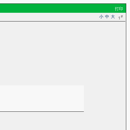
打印
小
中
大
#
1