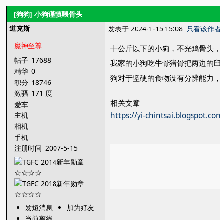
[狗狗]
小狗谨慎喂骨头
道克斯
发表于 2024-1-15 15:08
只看该作
魔神至尊
十公斤以下的小狗，不光鸡骨头
帖子
17688
我家的小狗吃牛骨猪骨把两边的
精华
0
狗对于坚硬的食物没有分辨能力
积分
18746
激骚
171 度
相关文章
爱车
主机
https://yi-chintsai.blogspot.com
相机
手机
注册时间
2007-5-15
发短消息
加为好友
当前离线