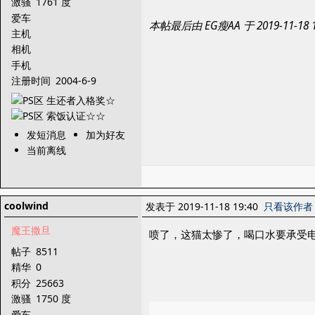
激骚
1761 度
爱车
本帖最后由 EG瘦AA 于 2019-11-1
主机
相机
手机
注册时间
2004-6-9
发短消息
加为好友
当前离线
coolwind
发表于 2019-11-18 19:40
只看该作者
魔王撒旦
喷了，这猫太惨了，喝口水要承受
帖子
8511
精华
0
积分
25663
激骚
1750 度
爱车