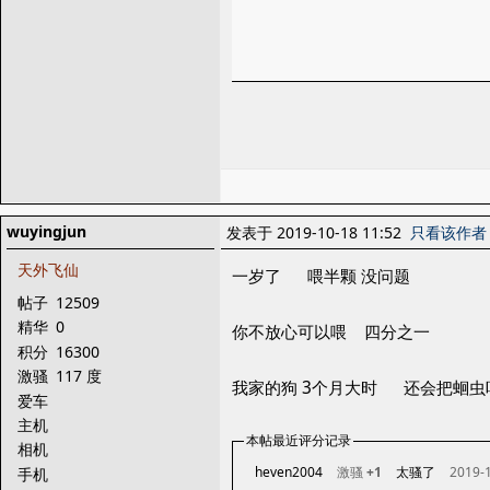
wuyingjun
发表于 2019-10-18 11:52
只看该作者
天外飞仙
一岁了 喂半颗 没问题
帖子
12509
精华
0
你不放心可以喂 四分之一
积分
16300
激骚
117 度
我家的狗 3个月大时 还会把蛔虫
爱车
主机
本帖最近评分记录
相机
heven2004
激骚
+1
太骚了
2019-1
手机