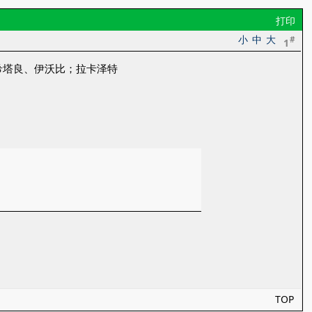
打印
小
中
大
#
1
希塔良、伊沃比；拉卡泽特
TOP