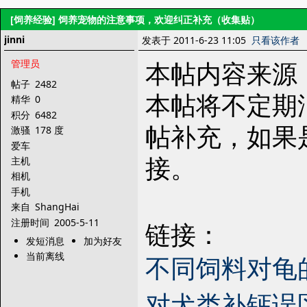
[饲养经验]
饲养宠物的注意事项，欢迎纠正补充（收集贴）
jinni
发表于 2011-6-23 11:05
只看该作者
本帖内容来源
管理员
帖子
2482
本帖将不定期
精华
0
积分
6482
帖补充，如果
激骚
178 度
爱车
接。
主机
相机
手机
来自
ShangHai
注册时间
2005-5-11
链接：
发短消息
加为好友
当前离线
不同饲料对龟
对犬类补钙误