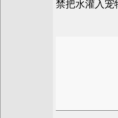
禁把水灌入宠