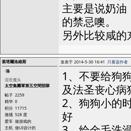
主要是说奶油
的禁忌噢。
另外比较咸的
索塔爾洛維斯
发表于 2014-5-30 16:41
只看该作者
·洛
1、不要给狗
混世魔头
及法圣丧心病
太空集團軍第五空間部隊
帖子
2259
2、狗狗小的
精华
0
积分
11715
好
激骚
528 度
爱车
做游戏的
3、给金毛洗
主机
做UI设计的